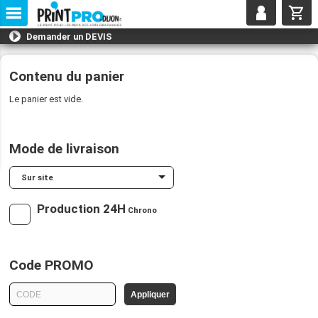
Demander un DEVIS
Email
*
Contenu du panier
Le panier est vide.
Entreprise
*
Nom
*
Mode de livraison
Sur site
Téléphone
*
Production 24H
Chrono
Descriptif de votre demande
*
Merci d'indiquer les quantités, les dimensions (en précisant l'unité) ainsi que les matières
souhaitées.
Code PROMO
Appliquer