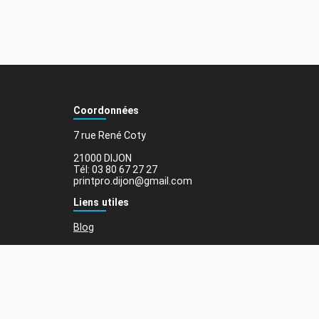
Coordonnées
7 rue René Coty
21000 DIJON
Tél: 03 80 67 27 27
printpro.dijon@gmail.com
Liens utiles
Blog
Mentions légales
Total (HT)
0,00 €
Conditions générales de vente
Besoin d'aide