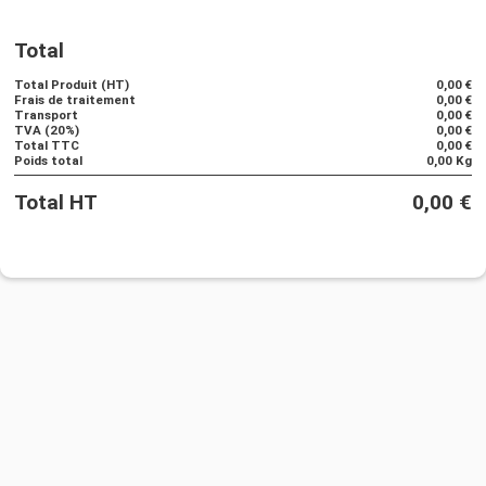
Total
*Obligatoire
Envoyer la demande
Total Produit (HT)
0,00 €
Frais de traitement
0,00 €
Transport
0,00 €
TVA (20%)
0,00 €
Total TTC
0,00 €
Poids total
0,00 Kg
Total HT
0,00 €