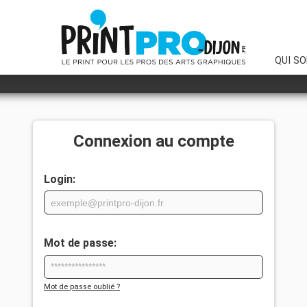
QUI S
Descriptif de votre demande
*
Merci d'indiquer les quantités, les dimensions (en précisant l'unité) ainsi 
Connexion au compte
*Obligatoire
Login:
Mot de passe:
Mot de passe oublié ?